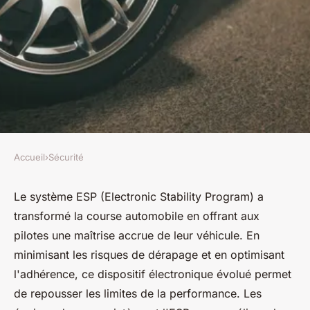
Accueil
›
Sécurité
SÉCURITÉ
Le système ESP dans la course
Le système ESP (Electronic Stability Program) a
transformé la course automobile en offrant aux
automobile
pilotes une maîtrise accrue de leur véhicule. En
minimisant les risques de dérapage et en optimisant
Lana
•
15 octobre 2024
•
6 min de lecture
l'adhérence, ce dispositif électronique évolué permet
de repousser les limites de la performance. Les