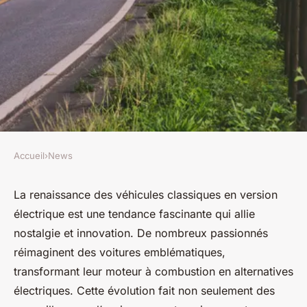
Accueil
›
News
NEWS
La Renaissance des Véhicules
La renaissance des véhicules classiques en version
électrique est une tendance fascinante qui allie
Classiques en Version
nostalgie et innovation. De nombreux passionnés
Électrique
réimaginent des voitures emblématiques,
transformant leur moteur à combustion en alternatives
Lana
•
15 octobre 2024
•
8 min de lecture
électriques. Cette évolution fait non seulement des