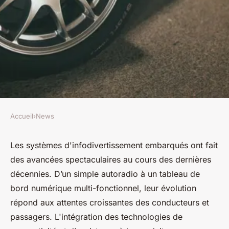
Accueil
›
News
NEWS
L'Évolution des Systèmes
Les systèmes d'infodivertissement embarqués ont fait
des avancées spectaculaires au cours des dernières
d'Infodivertissement
décennies. D’un simple autoradio à un tableau de
Embarqués
bord numérique multi-fonctionnel, leur évolution
répond aux attentes croissantes des conducteurs et
Lana
•
15 octobre 2024
•
9 min de lecture
passagers. L'intégration des technologies de